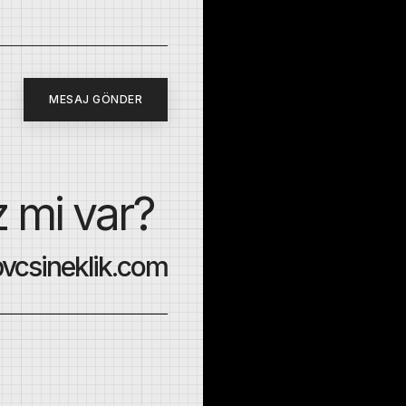
MESAJ GÖNDER
z mi var?
vcsineklik.com